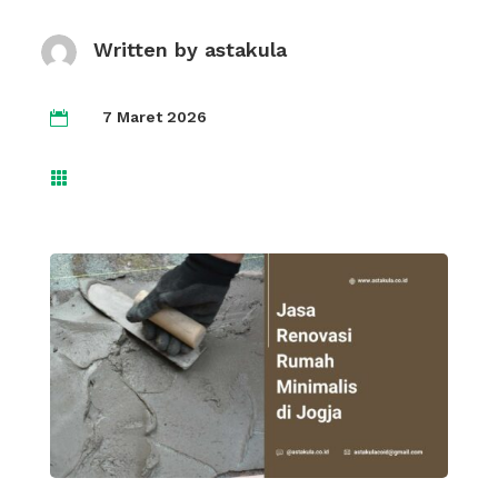
Written by
astakula
7 Maret 2026

