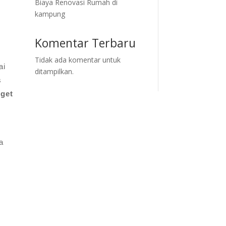
Biaya Renovasi Rumah di
kampung
Komentar Terbaru
Tidak ada komentar untuk
ai
ditampilkan.
s
rget
a