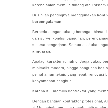
karena salah memilih tukang atau sistem 
Di sinilah pentingnya menggunakan
kontr
berpengalaman
.
Berbeda dengan tukang borongan biasa, ko
dari survei kondisi bangunan, perencana
selama pengerjaan. Semua dilakukan agar
anggaran
.
Apalagi karakter rumah di Jogja cukup be
minimalis modern, hingga bangunan kos 
pemahaman teknis yang tepat, renovasi b
kenyamanan penghuni.
Karena itu, memilih kontraktor yang mema
Dengan bantuan kontraktor profesional, A
✔ Mengubah tampilan rumah lebih moder