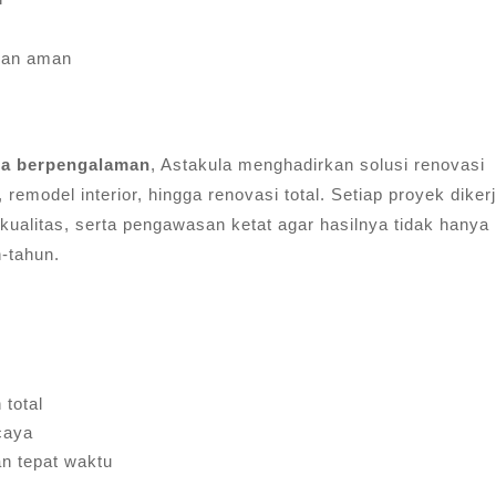
gan aman
ja berpengalaman
, Astakula menghadirkan solusi renovasi
, remodel interior, hingga renovasi total. Setiap proyek diker
ualitas, serta pengawasan ketat agar hasilnya tidak hanya
n-tahun.
:
 total
caya
an tepat waktu