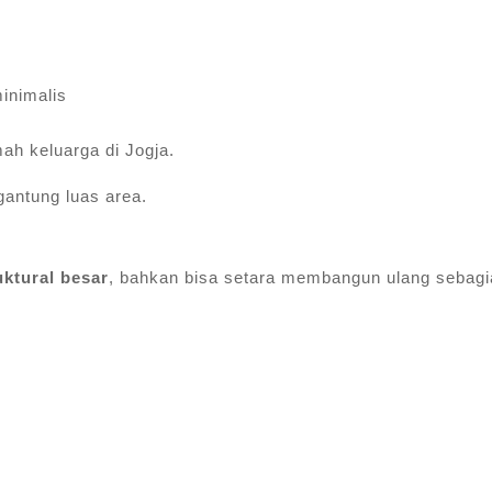
inimalis
ah keluarga di Jogja.
gantung luas area.
uktural besar
, bahkan bisa setara membangun ulang sebag