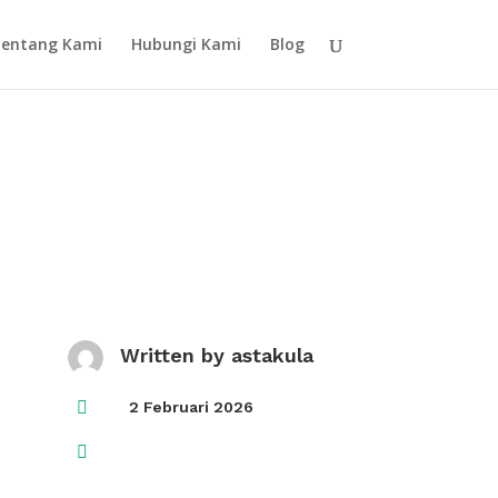
entang Kami
Hubungi Kami
Blog
Written by
astakula

2 Februari 2026
